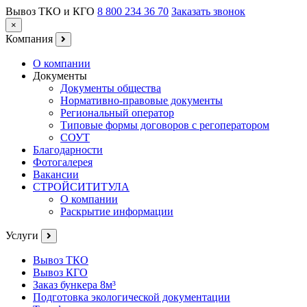
Вывоз ТКО и КГО
8 800 234 36 70
Заказать звонок
×
Компания
О компании
Документы
Документы общества
Нормативно-правовые документы
Региональный оператор
Типовые формы договоров с регоператором
СОУТ
Благодарности
Фотогалерея
Вакансии
СТРОЙСИТИТУЛА
О компании
Раскрытие информации
Услуги
Вывоз ТКО
Вывоз КГО
Заказ бункера 8м³
Подготовка экологической документации